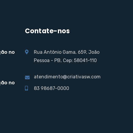
Contate-nos
ção no
Rua Antônio Gama, 659, João
Pessoa - PB, Cep: 58041-110
atendimento@criativasw.com
ção no
83 98687-0000