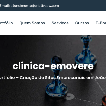
Email:
atendimento@criativasw.com
rtfólio
Quem Somos
Serviços
Cursos
E-Bo
clinica-emovere
ortfólio – Criação de Sites Empresariais em Joã