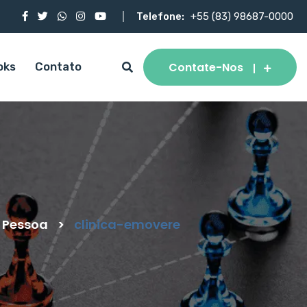
Telefone:
+55 (83) 98687-0000
Contate-Nos
oks
Contato
o Pessoa
>
clinica-emovere