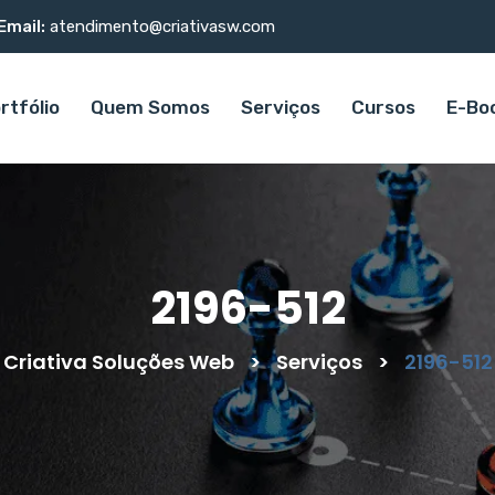
Email:
atendimento@criativasw.com
rtfólio
Quem Somos
Serviços
Cursos
E-Bo
2196-512
Criativa Soluções Web
>
Serviços
>
2196-512