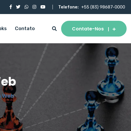
Telefone:
+55 (83) 98687-0000
Contate-Nos
oks
Contato
Web
s Web