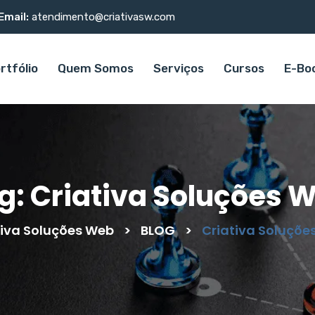
Email:
atendimento@criativasw.com
rtfólio
Quem Somos
Serviços
Cursos
E-Bo
g:
Criativa Soluções 
tiva Soluções Web
>
BLOG
>
Criativa Soluçõe