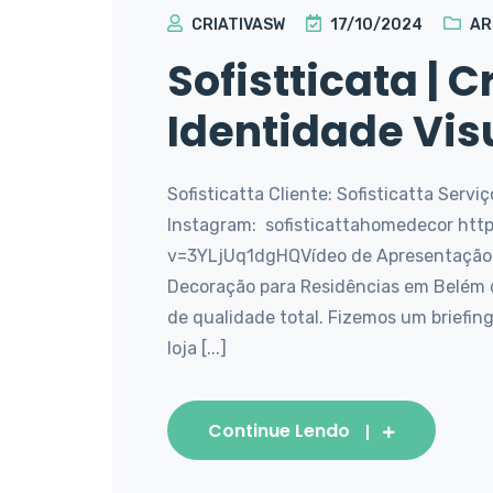
CRIATIVASW
17/10/2024
AR
Sofistticata | 
Identidade Vis
Sofisticatta Cliente: Sofisticatta Servi
Instagram: sofisticattahomedecor ht
v=3YLjUq1dgHQVídeo de Apresentação d
Decoração para Residências em Belém d
de qualidade total. Fizemos um briefin
loja [...]
Continue Lendo