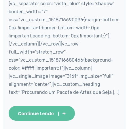
[vc_separator color=”vista_blue” style=”shadow”
border_width=”7″
css=”.vc_custom_1518716690096{margin-bottom:
0px !important;border-bottom-width: 0px
!important;padding-bottom: 0px !important;}”]
[/vc_column][/vc_row][vc_row
full_width=”stretch_row”
css=”.vc_custom_1518716680466{background-
color: #ffffff !important;}”][vc_column]
[vc_single_image image=”3161″ img_size=”full”
alignment=”center”][vc_custom_heading
text=”Procurando um Pacote de Artes que Seja [...]
Continue Lendo