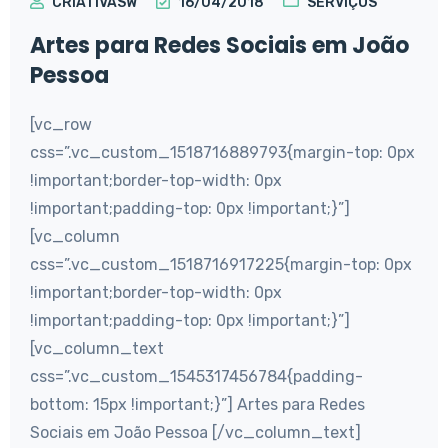
CRIATIVASW
16/04/2018
SERVIÇOS
Artes para Redes Sociais em João
Pessoa
[vc_row
css=”.vc_custom_1518716889793{margin-top: 0px
!important;border-top-width: 0px
!important;padding-top: 0px !important;}”]
[vc_column
css=”.vc_custom_1518716917225{margin-top: 0px
!important;border-top-width: 0px
!important;padding-top: 0px !important;}”]
[vc_column_text
css=”.vc_custom_1545317456784{padding-
bottom: 15px !important;}”] Artes para Redes
Sociais em João Pessoa [/vc_column_text]