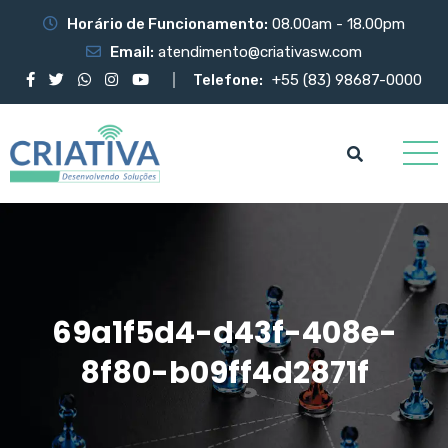
Horário de Funcionamento:
08.00am - 18.00pm
Email:
atendimento@criativasw.com
Telefone:
+55 (83) 98687-0000
69a1f5d4-d43f-408e-
8f80-b09ff4d2871f