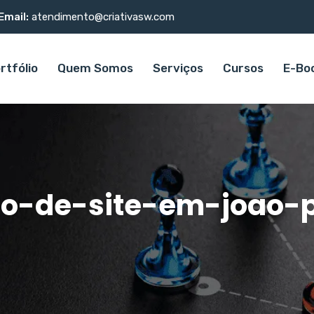
Email:
atendimento@criativasw.com
rtfólio
Quem Somos
Serviços
Cursos
E-Bo
ao-de-site-em-joao-