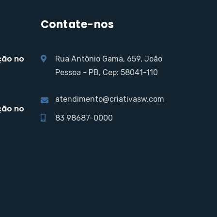
Contate-nos
ção no
Rua Antônio Gama, 659, João
Pessoa - PB, Cep: 58041-110
atendimento@criativasw.com
ção no
83 98687-0000