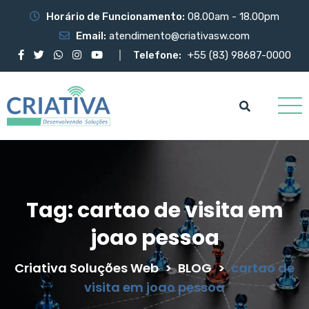
Horário de Funcionamento:
08.00am - 18.00pm
Email:
atendimento@criativasw.com
Telefone:
+55 (83) 98687-0000
Tag:
cartao de visita em
joao pessoa
Criativa Soluções Web
>
BLOG
>
cartao de
visita em joao pessoa